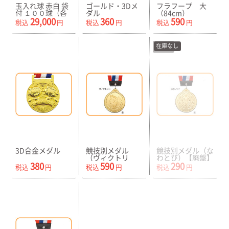
玉入れ球 赤白 袋
ゴールド・3Dメ
フラフープ 大
付 １００球（各
ダル
（84cm）
５０球）
29,000
360
590
税込
円
税込
円
税込
円
在庫なし
取寄商品
取寄商品
在庫切
取寄商品
3D合金メダル
競技別メダル
競技別メダル（な
（ヴィクトリ
わとび）【廃盤】
ー）
380
590
290
税込
円
税込
円
税込
円
取寄商品