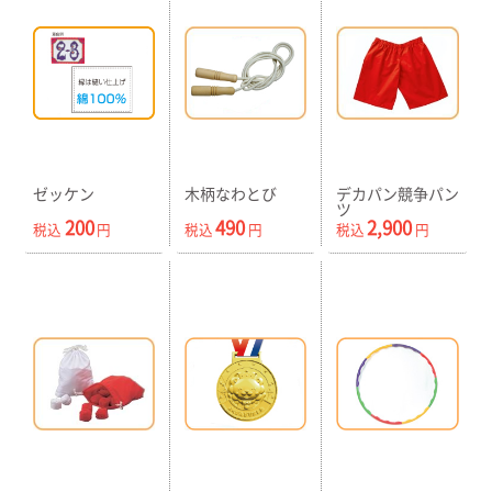
ゼッケン
木柄なわとび
デカパン競争パン
ツ
200
490
2,900
税込
円
税込
円
税込
円
取寄商品
取寄商品
取寄商品