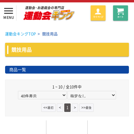
menu
MENU
マイページ
カート
運動会キングTOP
>
競技用品
競技用品
商品一覧
1 ~ 10 / 全10件中
<<
<
1
>
>>
最初
最後
取寄商品
取寄商品
取寄商品