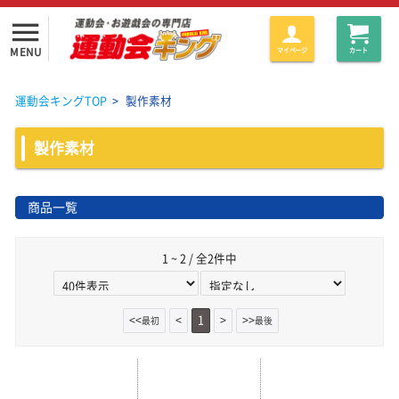
menu
MENU
マイページ
カート
運動会キングTOP
>
製作素材
製作素材
商品一覧
1 ~ 2 / 全2件中
<<
<
1
>
>>
最初
最後
取寄商品
取寄商品