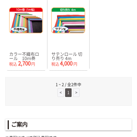
カラー不織布ロ
サテンロール 切
ール 10ｍ巻
り売り 4m
100cm巾
2,700
4,000
税込
円
税込
円
1 ~ 2 / 全2件中
<
1
>
ご案内