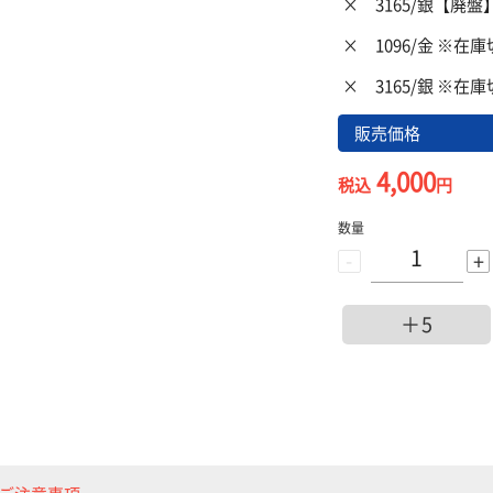
×
3165/銀【廃
×
1096/金 ※在
×
3165/銀 ※在
販売価格
4,000
税込
円
数量
-
+
＋5