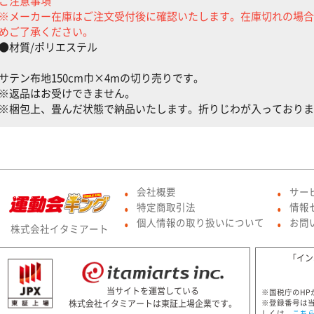
ご注意事項
※メーカー在庫はご注文受付後に確認いたします。在庫切れの場合
めご了承ください。
●材質/ポリエステル
サテン布地150cm巾×4mの切り売りです。
※返品はお受けできません。
※梱包上、畳んだ状態で納品いたします。折りじわが入っておりま
会社概要
サー
●
●
特定商取引法
情報
●
●
個人情報の取り扱いについて
お問
株式会社イタミアート
●
●
「イン
当サイトを運営している
※国税庁のH
※登録番号は
株式会社イタミアートは東証上場企業です。
しくは、
こち