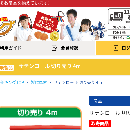
多数商品を揃えています!
利用ガイド
会員登録
ロ
サテンロール 切り売り 4m
既製品
会キングTOP
>
製作素材
>
サテンロール 切り売り 4m
商品
サテンロール 切り
取寄商品